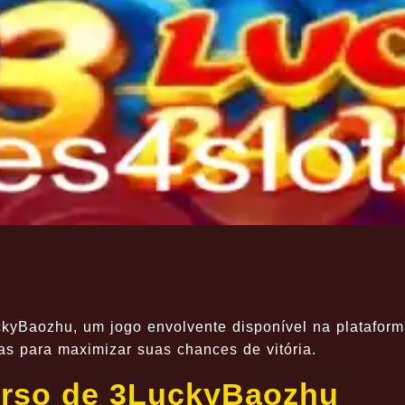
kyBaozhu, um jogo envolvente disponível na platafor
as para maximizar suas chances de vitória.
erso de 3LuckyBaozhu