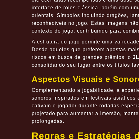
interface de rolos clássica, porém com um
orientais. Símbolos incluindo dragões, l
reconhecíveis no jogo. Estas imagens não
contexto do jogo, contribuindo para comb
A estrutura do jogo permite uma variedade
Desde aqueles que preferem apostas mais 
riscos em busca de grandes prêmios, o
3
consolidando seu lugar entre os títulos fa
Aspectos Visuais e Sonor
Complementando a jogabilidade, a experiê
sonoros inspirados em festivais asiáticos
cativam o jogador durante rodadas especi
projetado para aumentar a imersão, mante
prolongadas.
Regras e Estratégias 