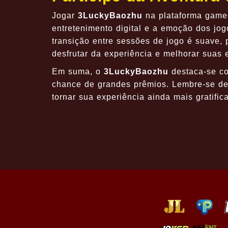
Jogar
3LuckyBaozhu
na plataforma
game
entretenimento digital e a emoção dos jogo
transição entre sessões de jogo é suave,
desfrutar da experiência e melhorar suas 
Em suma, o
3LuckyBaozhu
destaca-se c
chance de grandes prêmios. Lembre-se de 
tornar sua experiência ainda mais gratifica