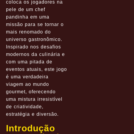
coloca os jogadores na
pele de um chef
pandinha em uma
missão para se tornar o
mais renomado do
universo gastronômico.
Inspirado nos desafios
modernos da culinária e
com uma pitada de
eventos atuais, este jogo
é uma verdadeira
viagem ao mundo
gourmet, oferecendo
uma mistura irresistível
de criatividade,
estratégia e diversão.
Introdução