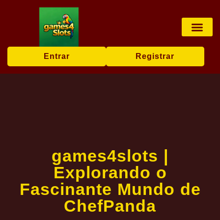
Pesca online
Jogos de mesa
Rinha de galos
Ofertas exc
Notícias de F
Entrar
Registrar
games4slots |
Explorando o
Fascinante Mundo de
ChefPanda