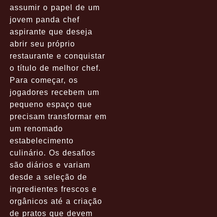
assumir o papel de um
jovem panda chef
aspirante que deseja
abrir seu próprio
restaurante e conquistar
o título de melhor chef.
Para começar, os
jogadores recebem um
pequeno espaço que
precisam transformar em
um renomado
estabelecimento
culinário. Os desafios
são diários e variam
desde a seleção de
ingredientes frescos e
orgânicos até a criação
de pratos que devem