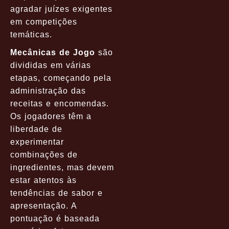
agradar juízes exigentes
em competições
temáticas.
Mecânicas de Jogo
são
divididas em várias
etapas, começando pela
administração das
receitas e encomendas.
Os jogadores têm a
liberdade de
experimentar
combinações de
ingredientes, mas devem
estar atentos às
tendências de sabor e
apresentação. A
pontuação é baseada