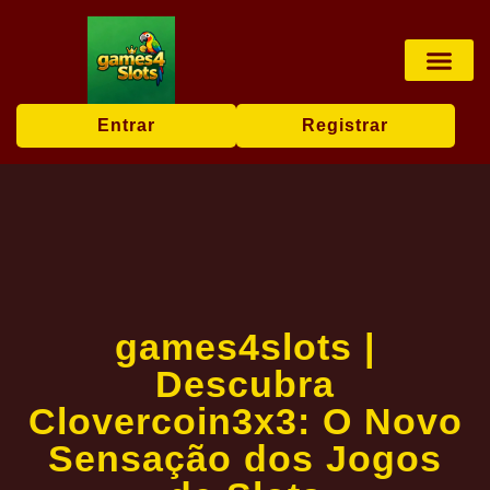
Pesca online
Jogos de mesa
Rinha de galos
Ofertas exc
Notícias de F
Entrar
Registrar
games4slots |
Descubra
Clovercoin3x3: O Novo
Sensação dos Jogos