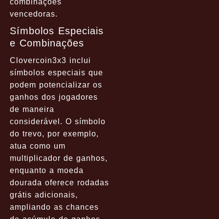
combinações
vencedoras.
Símbolos Especiais
e Combinações
Clovercoin3x3 inclui
símbolos especiais que
podem potencializar os
ganhos dos jogadores
de maneira
considerável. O símbolo
do trevo, por exemplo,
atua como um
multiplicador de ganhos,
enquanto a moeda
dourada oferece rodadas
grátis adicionais,
ampliando as chances