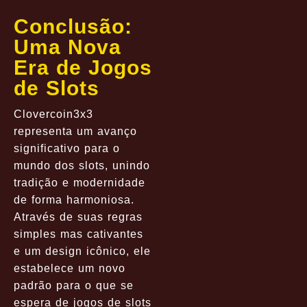
Conclusão:
Uma Nova
Era de Jogos
de Slots
Clovercoin3x3
representa um avanço
significativo para o
mundo dos slots, unindo
tradição e modernidade
de forma harmoniosa.
Através de suas regras
simples mas cativantes
e um design icônico, ele
estabelece um novo
padrão para o que se
espera de jogos de slots