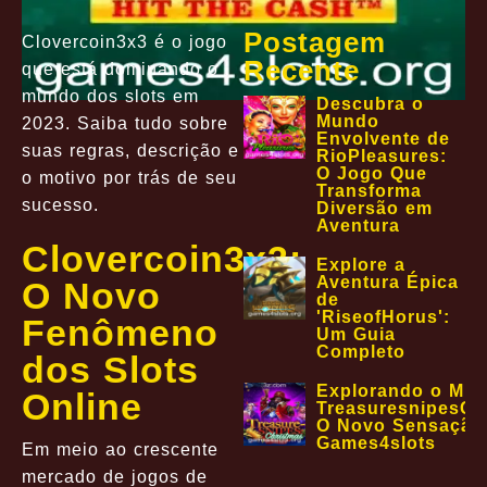
Postagem
Clovercoin3x3 é o jogo
Recente
que está dominando o
mundo dos slots em
Descubra o
Mundo
2023. Saiba tudo sobre
Envolvente de
suas regras, descrição e
RioPleasures:
O Jogo Que
o motivo por trás de seu
Transforma
sucesso.
Diversão em
Aventura
Clovercoin3x3:
Explore a
Aventura Épica
O Novo
de
'RiseofHorus':
Fenômeno
Um Guia
Completo
dos Slots
Explorando o Mu
Online
TreasuresnipesCh
O Novo Sensação
Games4slots
Em meio ao crescente
mercado de jogos de