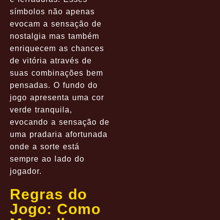
símbolos não apenas
evocam a sensação de
nostalgia mas também
enriquecem as chances
de vitória através de
suas combinações bem
pensadas. O fundo do
jogo apresenta uma cor
verde tranquila,
evocando a sensação de
uma pradaria afortunada
onde a sorte está
sempre ao lado do
jogador.
Regras do
Jogo: Como