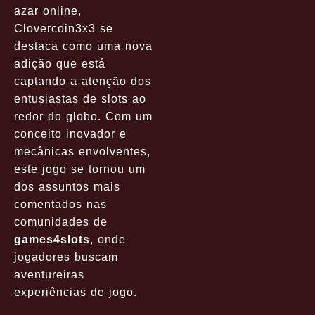
azar online,
Clovercoin3x3 se
destaca como uma nova
adição que está
captando a atenção dos
entusiastas de slots ao
redor do globo. Com um
conceito inovador e
mecânicas envolventes,
este jogo se tornou um
dos assuntos mais
comentados nas
comunidades de
games4slots
, onde
jogadores buscam
aventureiras
experiências de jogo.