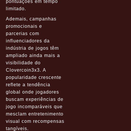
pontuações em tempo
limitado.
Ademais, campanhas
promocionais e
parcerias com
influenciadores da
indústria de jogos têm
ampliado ainda mais a
visibilidade do
Clovercoin3x3. A
popularidade crescente
reflete a tendência
global onde jogadores
buscam experiências de
jogo incomparáveis que
mesclam entretenimento
visual com recompensas
tangíveis.