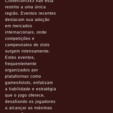
Clovercoin3x3 não está
restrito a uma única
região. Eventos recentes
destacam sua adoção
em mercados
internacionais, onde
competições e
campeonatos de slots
surgem intensamente.
Estes eventos,
frequentemente
organizados por
plataformas como
games4slots, enfatizam
a habilidade e estratégia
que o jogo oferece,
desafiando os jogadores
a alcançar as máximas