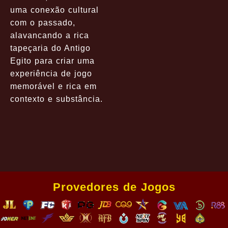
uma conexão cultural
com o passado,
alavancando a rica
tapeçaria do Antigo
Egito para criar uma
experiência de jogo
memorável e rica em
contexto e substância.
Provedores de Jogos