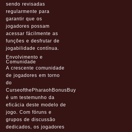
sendo revisadas
regularmente para
garantir que os
jogadores possam
acessar fácilmente as
funções e desfrutar de
jogabilidade contínua.
Envolvimento e
Comunidade
A crescente comunidade
de jogadores em torno
do
CurseofthePharaohBonusBuy
é um testemunho da
eficácia deste modelo de
jogo. Com fóruns e
grupos de discussão
dedicados, os jogadores