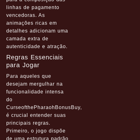
linhas de pagamento
vencedoras. As
animações ricas em
detalhes adicionam uma
camada extra de
autenticidade e atração.
Regras Essenciais
para Jogar
Para aqueles que
desejam mergulhar na
funcionalidade intensa
do
CurseofthePharaohBonusBuy,
é crucial entender suas
principais regras.
Primeiro, o jogo dispõe
de uma estrutura padrão