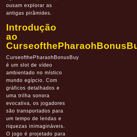
ousam explorar as
antigas pirâmides.
Introdução
ao
CurseofthePharaohBonusB
CurseofthePharaohBonusBuy
é um slot de vídeo
ambientado no místico
mundo egípcio. Com
gráficos detalhados e
uma trilha sonora
evocativa, os jogadores
são transportados para
um tempo de lendas e
riquezas inimagináveis.
O jogo é projetado para