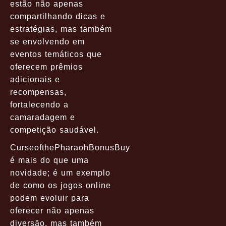
estão não apenas
compartilhando dicas e
estratégias, mas também
se envolvendo em
eventos temáticos que
oferecem prêmios
adicionais e
recompensas,
fortalecendo a
camaradagem e
competição saudável.
CurseofthePharaohBonusBuy
é mais do que uma
novidade; é um exemplo
de como os jogos online
podem evoluir para
oferecer não apenas
diversão, mas também