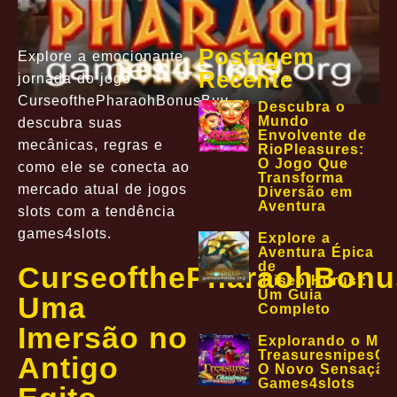
Postagem
Explore a emocionante
Recente
jornada do jogo
CurseofthePharaohBonusBuy,
Descubra o
Mundo
descubra suas
Envolvente de
mecânicas, regras e
RioPleasures:
O Jogo Que
como ele se conecta ao
Transforma
mercado atual de jogos
Diversão em
Aventura
slots com a tendência
games4slots.
Explore a
Aventura Épica
de
CurseofthePharaohBonu
'RiseofHorus':
Um Guia
Uma
Completo
Imersão no
Explorando o Mu
TreasuresnipesCh
Antigo
O Novo Sensação
Games4slots