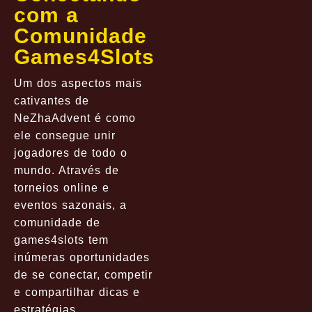
com a
Comunidade
Games4Slots
Um dos aspectos mais
cativantes de
NeZhaAdvent é como
ele consegue unir
jogadores de todo o
mundo. Através de
torneios online e
eventos sazonais, a
comunidade de
games4slots tem
inúmeras oportunidades
de se conectar, competir
e compartilhar dicas e
estratégias.