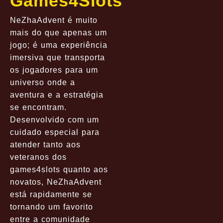
Games4Slots
NeZhaAdvent é muito
mais do que apenas um
jogo; é uma experiência
imersiva que transporta
os jogadores para um
universo onde a
aventura e a estratégia
se encontram.
Desenvolvido com um
cuidado especial para
atender tanto aos
veteranos dos
games4slots quanto aos
novatos, NeZhaAdvent
está rapidamente se
tornando um favorito
entre a comunidade