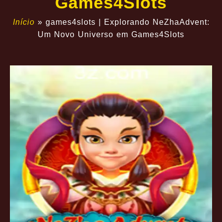
Games4Slots
Início
»
games4slots | Explorando NeZhaAdvent:
Um Novo Universo em Games4Slots