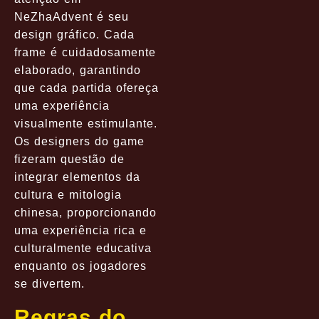
NeZhaAdvent é seu
design gráfico. Cada
frame é cuidadosamente
elaborado, garantindo
que cada partida ofereça
uma experiência
visualmente estimulante.
Os designers do game
fizeram questão de
integrar elementos da
cultura e mitologia
chinesa, proporcionando
uma experiência rica e
culturalmente educativa
enquanto os jogadores
se divertem.
Regras do