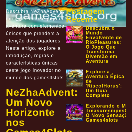
Postagem
Descubra NeZhaAdvent,
Recente
um emocionante jogo de
aventura com elementos
Descubra o
Mundo
únicos que prendem a
Envolvente de
atenção dos jogadores.
RioPleasures:
O Jogo Que
Neste artigo, explore a
Transforma
introdução, regras e
Diversão em
Aventura
características únicas
deste jogo inovador no
Explore a
Aventura Épica
mundo dos games4slots.
de
'RiseofHorus':
NeZhaAdvent:
Um Guia
Completo
Um Novo
Explorando o Mu
Horizonte
TreasuresnipesCh
O Novo Sensação
nos
Games4slots