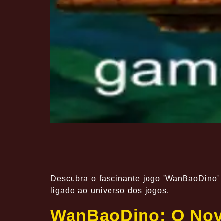
Descubra o fascinante jogo 'WanBaoDino' 
ligado ao universo dos jogos.
WanBaoDino: O No