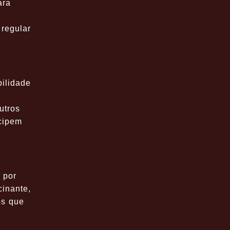
ara
 regular
ilidade
utros
cipem
 por
cinante,
os que