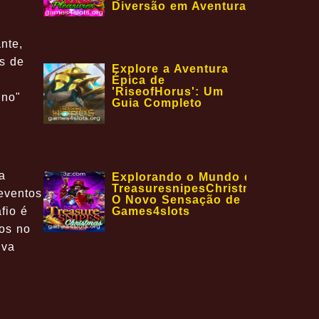
Diversão em Aventura
nte,
s de
Explore a Aventura
Épica de
'RiseofHorus': Um
ino"
Guia Completo
a
Explorando o Mundo de
TreasuresnipesChristmas:
eventos
O Novo Sensação de
Games4slots
fio é
tos no
iva