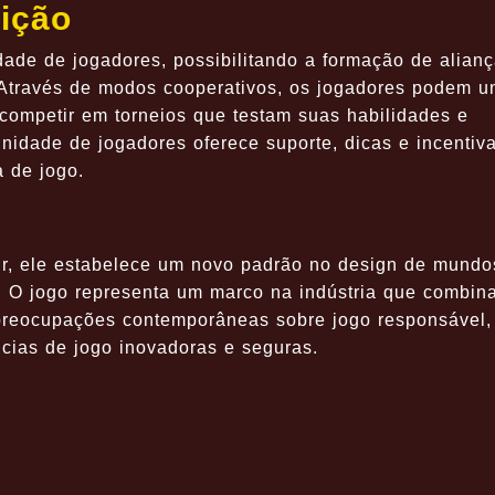
ição
de de jogadores, possibilitando a formação de alianç
Através de modos cooperativos, os jogadores podem un
 competir em torneios que testam suas habilidades e
nidade de jogadores oferece suporte, dicas e incentiv
 de jogo.
r, ele estabelece um novo padrão no design de mundo
as. O jogo representa um marco na indústria que combin
 preocupações contemporâneas sobre jogo responsável,
cias de jogo inovadoras e seguras.