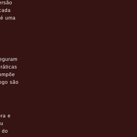
ersão
 cada
 é uma
seguram
ráticas
compõe
jogo são
ora e
eu
o do