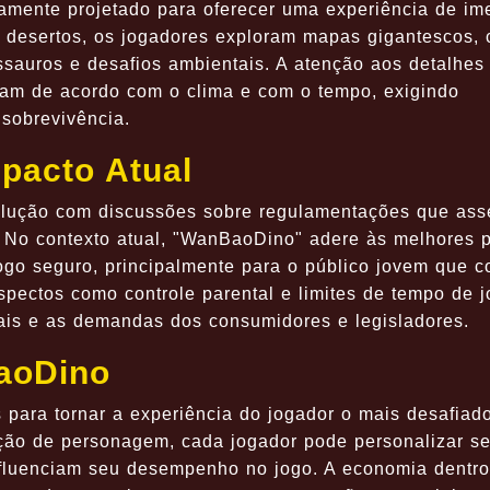
mente projetado para oferecer uma experiência de im
os desertos, os jogadores exploram mapas gigantescos,
sauros e desafios ambientais. A atenção aos detalhes
am de acordo com o clima e com o tempo, exigindo
 sobrevivência.
pacto Atual
olução com discussões sobre regulamentações que as
 No contexto atual, "WanBaoDino" adere às melhores p
jogo seguro, principalmente para o público jovem que 
spectos como controle parental e limites de tempo de 
uais e as demandas dos consumidores e legisladores.
aoDino
ara tornar a experiência do jogador o mais desafiad
ação de personagem, cada jogador pode personalizar s
nfluenciam seu desempenho no jogo. A economia dentr