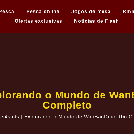
Pesca
Pesca online
Jogos de mesa
Rinh
Ofertas exclusivas
Notícias de Flash
xplorando o Mundo de Wan
Completo
s4slots | Explorando o Mundo de WanBaoDino: Um G